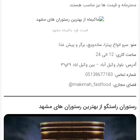
محترمانه و قیمت ها نیز مناسب هستند.
فست فود ماکیماه مشهد
منو:
سرو انواع پیتزا، ساندویچ، برگر و پیش غذا
ساعت کاری:
12 الی 24
آدرس:
بلوار وکیل آباد – بین وکیل اباد ۲۹و۳۱
شماره تماس:
05138677183
فضای مجازی:
makimah_fastfood@
رستوران راستگو از بهترین رستوران های مشهد