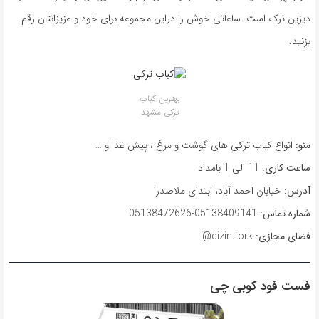
دیزین ترک است. ساعاتی خوش را دراین مجموعه برای خود و عزیزانتان رقم
بزنید.
بهترین کباب
ترکی مشهد
منو:
انواع کباب ترکی های گوشت و مرغ ، پیش غذا و …
ساعت کاری:
11 الی 1 بامداد
آدرس:
خیابان احمد آباد، ابتدای ملاصدرا
شماره تماس:
05138409141-05138472626
فضای مجازی:
dizin.tork@
فست فود کوبی چی