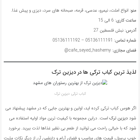
منو:
انواع املت، نیمرو، عدسی، قرمه، صبحانه های سرد، دیزی و پیش غذا.
ساعت کاری:
6 الی 15
آدرس:
نبش فلسطین 27
شماره تماس:
05136111191 – 05136111192
فضای مجازی:
cafe_seyed_hashemy@
لذیذ ترین کباب ترکی ها در دیزین ترک
کباب ترکی دیزین ترک
اگر هوس کباب ترکی کرده اید، اولین و بهترین جایی که در مشهد پیشنهاد می
شود
دیزین ترک
است. دراین مجموعه با کیفیت ترین مواد اولیه استفاده می
شود که با خیالی راحت می توانید از طعم بی نظیر غذاها لذت ببرید. برخورد
خوب پرسنل، قیمت های مناسب و فضای آرام و دلنشین آن از دیگر نکات مثبت