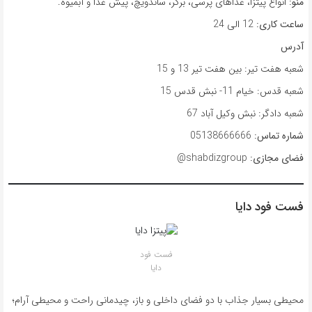
منو:
انواع پیتزا، غذاهای پرسی، برگر، ساندویچ، پیش غذا و آبمیوه.
ساعت کاری:
12 الی 24
آدرس
شعبه هفت تیر: بین هفت تیر 13 و 15
شعبه قدس: خیام 11- نبش قدس 15
شعبه دادگر: نبش وکیل آباد 67
شماره تماس:
05138666666
فضای مجازی:
shabdizgroup@
فست فود دایا
فست فود
دایا
محیطی بسیار جذاب با دو فضای داخلی و باز، چیدمانی راحت و محیطی آرام؛