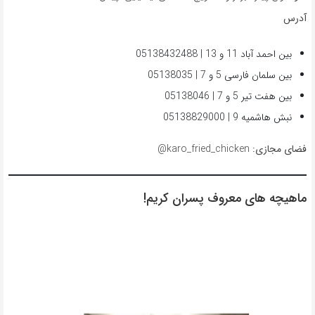
آدرس
بین احمد آباد 11 و 13 | 05138432488
بین سلمان فارسی 5 و 7 | 05138035
بین هفت تیر 5 و 7 | 05138046
نبش هاشمیه 9 | 05138829000
فضای مجازی:
karo_fried_chicken@
ماهیچه های معروف پسران کریم!