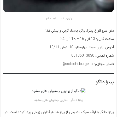
بهترین فست فود مشهد
منو:
سرو انواع پیتزا، برگر، پاستا، گریل و پیش غذا.
ساعت کاری:
13 الی 16 – 18 الی 24
آدرس:
بلوار سجاد- بهارستان 10- نبش 10/11
شماره تماس:
05136013030
فضای مجازی:
cobichi.burgeria@
پیتزا دانگو
پیتزا دانگو | بهترین رستوران های مشهد
پیتزا دانگو با ارائه سبک متفاوتی از پیتزاها طرفداران زیادی پیدا کرده است. در