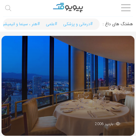
هشتگ های داغ :‌
#درمانی و پزشکی
#علمی
#هنر ، سینما و انیمیشن
بازدید 2006