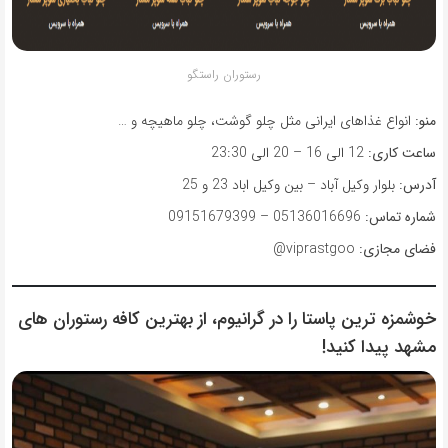
رستوران راستگو
منو:
انواع غذاهای ایرانی مثل چلو گوشت، چلو ماهیچه و …
ساعت کاری:
12 الی 16 – 20 الی 23:30
آدرس:
بلوار وکیل آباد – بین وکیل اباد 23 و 25
شماره تماس:
05136016696 – 09151679399
فضای مجازی:
viprastgoo@
خوشمزه ترین پاستا را در گرانیوم، از بهترین کافه رستوران های
مشهد پیدا کنید!